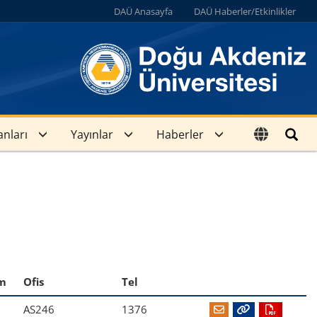
DAÜ Anasayfa
DAÜ Haberler/Etkinlikler
anları
Yayınlar
Haberler
m
Ofis
Tel
AS246
1376