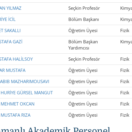
VAN YILMAZ
Seçkin Profesör
Kimy
İYE İCİL
Bölüm Başkanı
Kimy
ZET SAKALLI
Öğretim Üyesi
Fizik
USTAFA GAZİ
Bölüm Başkan
Kimy
Yardımcısı
USTAFA HALİLSOY
Seçkin Profesör
Fizik
MAR MUSTAFA
Öğretim Üyesi
Fizik
. HABIB MAZHARIMOUSAVI
Öğretim Üyesi
Fizik
r. HURİYE GÜRSEL MANGUT
Öğretim Üyesi
Fizik
r. MEHMET OKCAN
Öğretim Üyesi
Fizik
. MUSTAFA RIZA
Öğretim Üyesi
Fizik
amanlı Akademik Personel