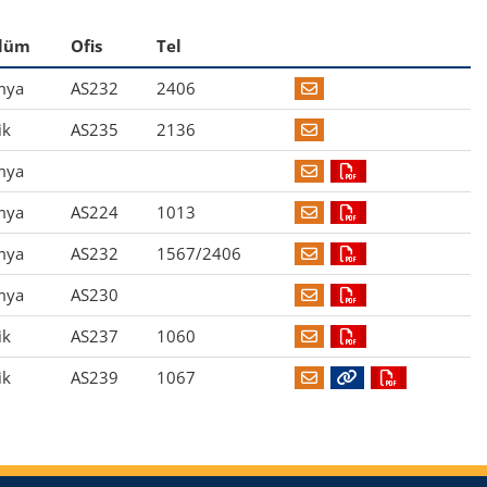
lüm
Ofis
Tel
mya
AS232
2406
ik
AS235
2136
mya
mya
AS224
1013
mya
AS232
1567/2406
mya
AS230
ik
AS237
1060
ik
AS239
1067