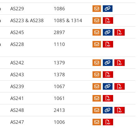
a
AS229
1086
a
AS223 & AS238
1085 & 1314
AS245
2897
a
AS228
1110
AS242
1379
AS243
1378
AS239
1067
AS241
1061
AS248
2413
AS247
1006