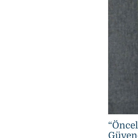
“Öncel
Güvenc