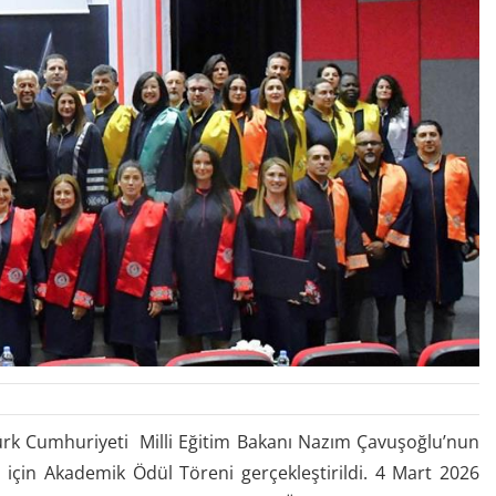
ürk Cumhuriyeti Milli Eğitim Bakanı Nazım Çavuşoğlu’nun
 için Akademik Ödül Töreni gerçekleştirildi. 4 Mart 2026