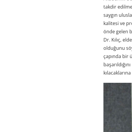
takdir edilm
saygın ulusla
kalitesi ve 
önde gelen ba
Dr. Kılıç, el
olduğunu söy
çapında bir ü
başarıldığını
kılacaklarına