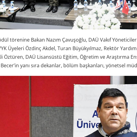
dül törenine Bakan Nazım Çavuşoğlu, DAÜ Vakıf Yöneticiler
 VYK Üyeleri Özdinç Akdel, Turan Büyükyılmaz, Rektör Yardımc
Ali Öztüren, DAÜ Lisansüstü Eğitim, Öğretim ve Araştırma Ens
a Becer’in yanı sıra dekanlar, bölüm başkanları, yönetsel mü