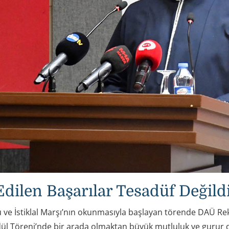
Edilen Başarılar Tesadüf Değild
 ve İstiklal Marşı’nın okunmasıyla başlayan törende DAÜ Rek
l Töreni’nde bir arada olmaktan büyük mutluluk ve gurur 