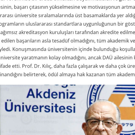
esinin, başarı çıtasının yükselmesine ve motivasyonun artmas
rarası üniversite sıralamalarında üst basamaklarda yer aldığı
programların uluslararası standartlara uygunluğunun bir göst
ğımsız akreditasyon kuruluşları tarafından akredite edilmesini
de edilen başarıların asla tesadüf olmadığını, tüm akademik 
ledi. Konuşmasında üniversitenin içinde bulunduğu koşullar
niversite yaratmanın kolay olmadığını, ancak DAÜ ailesinin k
 ifade etti. Prof. Dr. Kılıç, daha fazla çalışarak ve daha çok 
 inandığını belirterek, ödül almaya hak kazanan tüm akademik 