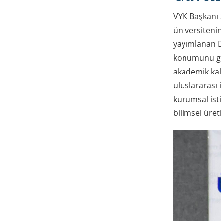
VYK Başkanı 
üniversiteni
yayımlanan D
konumunu güçl
akademik kali
uluslararası 
kurumsal isti
bilimsel üre