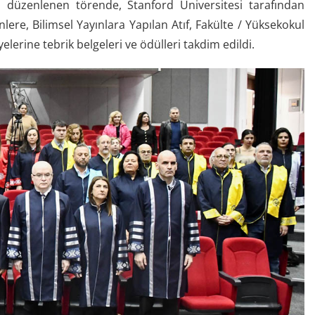
düzenlenen törende, Stanford Üniversitesi tarafından
ere, Bilimsel Yayınlara Yapılan Atıf, Fakülte / Yüksekokul
elerine tebrik belgeleri ve ödülleri takdim edildi.