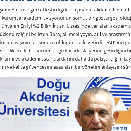
Şemi Bora ise gerçekleştirdiği konuşmada takdim edilen ödüll
n kurumsal akademik vizyonunun somut bir göstergesi olduğ
ünyanın En İyi %2 Bilim İnsanı Listesi’nde yer alan akademis
endirdiğini belirten Bora, bilimsel yayın, atıf ve araştırma
te anlayışının bir sonucu olduğunu dile getirdi. DAÜ’nün güçl
iş birlikleri ile bu sorumluluğu kararlılıkla yerine getirdiğini
krarını ve akademik standartlarını daha da pekiştirdiğini ka
timi ve kalite güvencesini esas alan bir yönetim anlayışını 