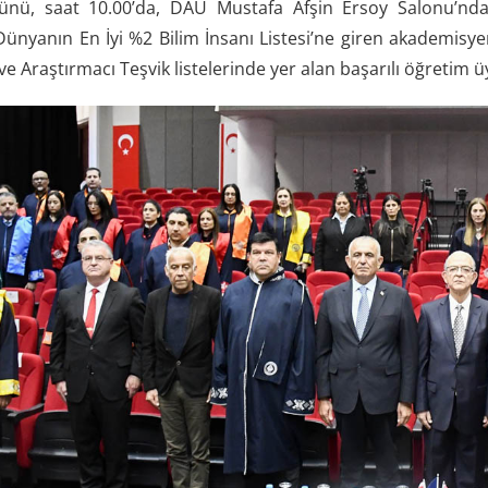
nü, saat 10.00’da, DAÜ Mustafa Afşin Ersoy Salonu’nda 
ünyanın En İyi %2 Bilim İnsanı Listesi’ne giren akademisyenl
ve Araştırmacı Teşvik listelerinde yer alan başarılı öğretim üy