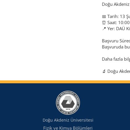
Doğu Akdeniz Ü
📅 Tarih: 13 
⏰ Saat: 10:00
📍 Yer: DAÜ 
Başvuru Sürec
Başvuruda bul
Daha fazla bil
🔬 Doğu Akde
Doğu Akdeniz Üniversitesi
Fizik ve Kimya Bölümleri