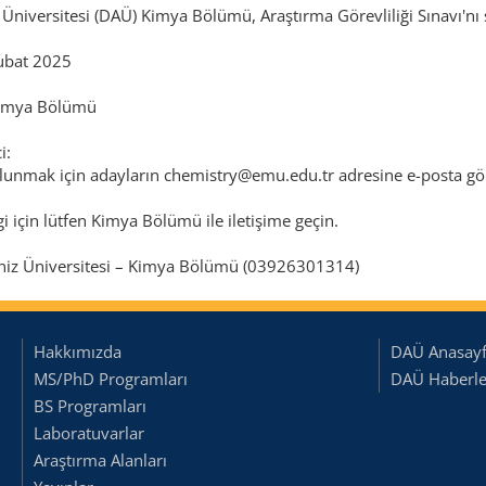
niversitesi (DAÜ) Kimya Bölümü, Araştırma Görevliliği Sınavı'nı ş
Şubat 2025
Kimya Bölümü
i:
unmak için adayların chemistry@emu.edu.tr adresine e-posta gö
gi için lütfen Kimya Bölümü ile iletişime geçin.
niz Üniversitesi – Kimya Bölümü (03926301314)
Hakkımızda
DAÜ Anasay
MS/PhD Programları
DAÜ Haberler
BS Programları
Laboratuvarlar
Araştırma Alanları