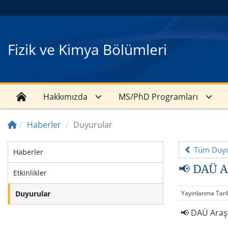
Fizik ve Kimya Bölümleri
Hakkımızda
MS/PhD Programları
Haberler
Duyurular
Tüm Duyu
Haberler
📢 DAÜ A
Etkinlikler
Duyurular
Yayınlanma Tari
📢 DAÜ Araşt